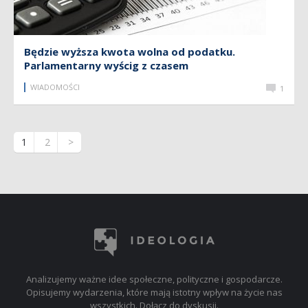
Będzie wyższa kwota wolna od podatku.
Parlamentarny wyścig z czasem
WIADOMOŚCI
1
1
2
>
Analizujemy ważne idee społeczne, polityczne i gospodarcze.
Opisujemy wydarzenia, które mają istotny wpływ na życie nas
wszystkich. Dołącz do dyskusji.