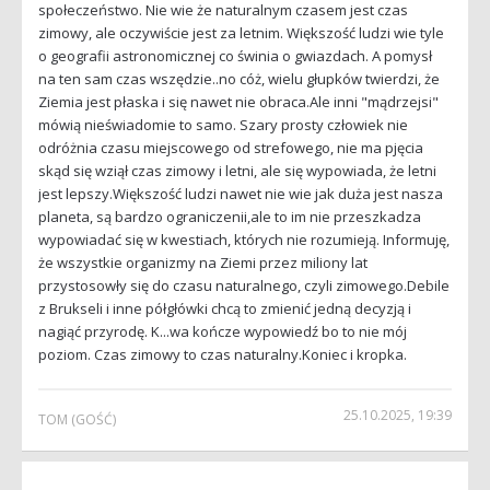
społeczeństwo. Nie wie że naturalnym czasem jest czas
zimowy, ale oczywiście jest za letnim. Większość ludzi wie tyle
o geografii astronomicznej co świnia o gwiazdach. A pomysł
na ten sam czas wszędzie..no cóż, wielu głupków twierdzi, że
Ziemia jest płaska i się nawet nie obraca.Ale inni "mądrzejsi"
mówią nieświadomie to samo. Szary prosty człowiek nie
odróżnia czasu miejscowego od strefowego, nie ma pjęcia
skąd się wziął czas zimowy i letni, ale się wypowiada, że letni
jest lepszy.Większość ludzi nawet nie wie jak duża jest nasza
planeta, są bardzo ograniczenii,ale to im nie przeszkadza
wypowiadać się w kwestiach, których nie rozumieją. Informuję,
że wszystkie organizmy na Ziemi przez miliony lat
przystosowły się do czasu naturalnego, czyli zimowego.Debile
z Brukseli i inne półgłówki chcą to zmienić jedną decyzją i
nagiąć przyrodę. K...wa kończe wypowiedź bo to nie mój
poziom. Czas zimowy to czas naturalny.Koniec i kropka.
25.10.2025, 19:39
TOM
(GOŚĆ)