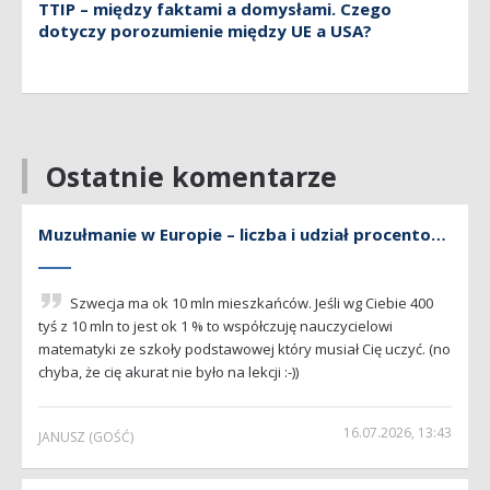
TTIP – między faktami a domysłami. Czego
dotyczy porozumienie między UE a USA?
Ostatnie komentarze
Muzułmanie w Europie – liczba i udział procentowy w (...)
Szwecja ma ok 10 mln mieszkańców. Jeśli wg Ciebie 400
tyś z 10 mln to jest ok 1 % to współczuję nauczycielowi
matematyki ze szkoły podstawowej który musiał Cię uczyć. (no
chyba, że cię akurat nie było na lekcji :-))
16.07.2026, 13:43
JANUSZ
(GOŚĆ)