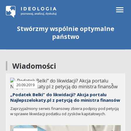
Togg
navi
Stwórzmy wspólnie optymalne
państwo
Wiadomości
5
20.09.2019
„Podatek Belki” do likwidacji? Akcja portalu
Najlepszelokaty.pl z petycją do ministra finansów
Zaprzyjaźniony serwis finansowy zbiera podpisy pod petycją
w sprawie likwidacji podatku od zysków kapitałowych.