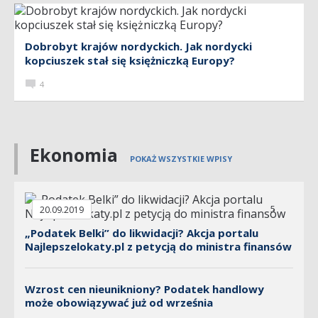
Dobrobyt krajów nordyckich. Jak nordycki
kopciuszek stał się księżniczką Europy?
4
Ekonomia
POKAŻ WSZYSTKIE WPISY
5
20.09.2019
„Podatek Belki” do likwidacji? Akcja portalu
Najlepszelokaty.pl z petycją do ministra finansów
Wzrost cen nieunikniony? Podatek handlowy
może obowiązywać już od września