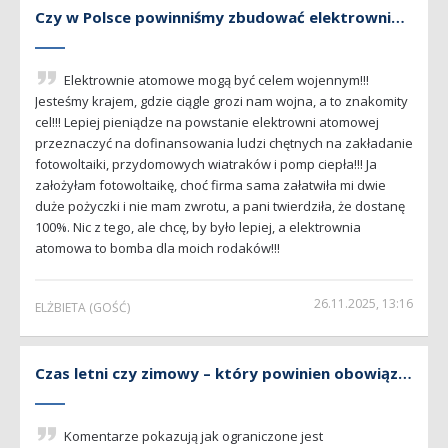
Czy w Polsce powinniśmy zbudować elektrownię atomową? (...)
Elektrownie atomowe mogą być celem wojennym!!!
Jesteśmy krajem, gdzie ciągle grozi nam wojna, a to znakomity
cel!!! Lepiej pieniądze na powstanie elektrowni atomowej
przeznaczyć na dofinansowania ludzi chętnych na zakładanie
fotowoltaiki, przydomowych wiatraków i pomp ciepła!!! Ja
założyłam fotowoltaikę, choć firma sama załatwiła mi dwie
duże pożyczki i nie mam zwrotu, a pani twierdziła, że dostanę
100%. Nic z tego, ale chcę, by było lepiej, a elektrownia
atomowa to bomba dla moich rodaków!!!
26.11.2025, 13:16
ELŻBIETA
(GOŚĆ)
Czas letni czy zimowy – który powinien obowiązywać (...)
Komentarze pokazują jak ograniczone jest