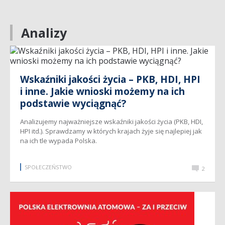
Analizy
Wskaźniki jakości życia – PKB, HDI, HPI
i inne. Jakie wnioski możemy na ich
podstawie wyciągnąć?
Analizujemy najważniejsze wskaźniki jakości życia (PKB, HDI,
HPI itd.). Sprawdzamy w których krajach żyje się najlepiej jak
na ich tle wypada Polska.
SPOŁECZEŃSTWO
2