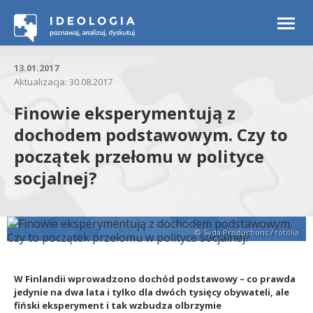
Togg
navi
13.01.2017
Aktualizacja: 30.08.2017
Finowie eksperymentują z
dochodem podstawowym. Czy to
początek przełomu w polityce
socjalnej?
© Syda Productions / fotolia
W Finlandii wprowadzono dochód podstawowy – co prawda
jedynie na dwa lata i tylko dla dwóch tysięcy obywateli, ale
fiński eksperyment i tak wzbudza olbrzymie