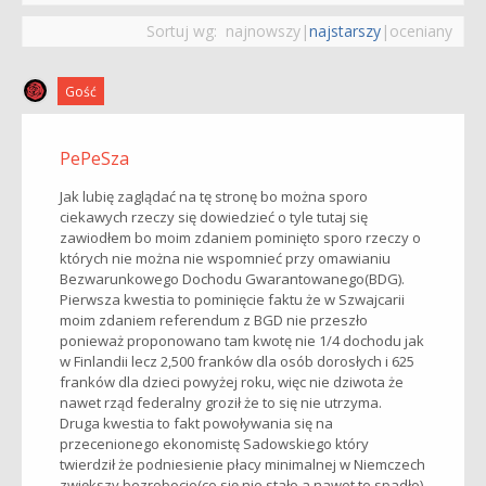
Sortuj wg:
najnowszy
|
najstarszy
|
oceniany
Gość
PePeSza
Jak lubię zaglądać na tę stronę bo można sporo
ciekawych rzeczy się dowiedzieć o tyle tutaj się
zawiodłem bo moim zdaniem pominięto sporo rzeczy o
których nie można nie wspomnieć przy omawianiu
Bezwarunkowego Dochodu Gwarantowanego(BDG).
Pierwsza kwestia to pominięcie faktu że w Szwajcarii
moim zdaniem referendum z BGD nie przeszło
ponieważ proponowano tam kwotę nie 1/4 dochodu jak
w Finlandii lecz 2,500 franków dla osób dorosłych i 625
franków dla dzieci powyżej roku, więc nie dziwota że
nawet rząd federalny groził że to się nie utrzyma.
Druga kwestia to fakt powoływania się na
przecenionego ekonomistę Sadowskiego który
twierdził że podniesienie płacy minimalnej w Niemczech
zwiększy bezrobocie(co się nie stało a nawet te spadło).