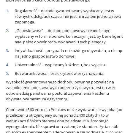
BIEN wyróżnia 5 cech dochodu podstawowego:
Regularność – dochód gwarantowany wypłacany jest w
równych odstępach czasu; nie jest nim zatem jednorazowa
zapomoga.
„Gotówkowość” – dochód podstawowy nie może być
wypłacany w formie bonów; koniecznym jest, by beneficjent
miał pełną dowolność w wydawaniu tych pieniędzy.
Indywidualność – przypada na każdego obywatela, a nie np.
na jedno gospodarstwo domowe.
Uniwersalność – wypłacany każdemu, bez wyjątku.
Bezwarunkowość – brak kryteriów przyznawania.
Wysokość gwarantowanego dochodu powinna pozwalać na
zaspokojenie podstawowych potrzeb życiowych. Jest on więc
odpowiedzią państwa na postulat zapewnienia każdemu
obywatelowi minimum egzystencji.
Choć kwota 560 euro dla Polaków może wydawać się wysoka (po
przeliczeniu otrzymujemy sumę ponad 2400 złotych), to w
warunkach fińskich stanowi ona zaledwie 25% średniego
wynagrodzenia. Nie sprawi ona zatem, że standard życia osób
objętych eksperymentem zdecydowanie się podniesie. O co więc