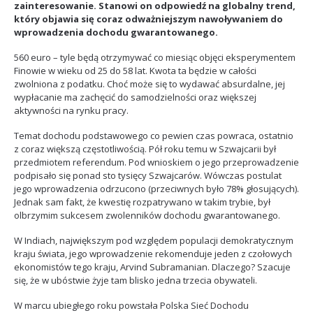
zainteresowanie. Stanowi on odpowiedź na globalny trend,
który objawia się coraz odważniejszym nawoływaniem do
wprowadzenia dochodu gwarantowanego.
560 euro – tyle będą otrzymywać co miesiąc objęci eksperymentem
Finowie w wieku od 25 do 58 lat. Kwota ta będzie w całości
zwolniona z podatku. Choć może się to wydawać absurdalne, jej
wypłacanie ma zachęcić do samodzielności oraz większej
aktywności na rynku pracy.
Temat dochodu podstawowego co pewien czas powraca, ostatnio
z coraz większą częstotliwością. Pół roku temu w Szwajcarii był
przedmiotem referendum. Pod wnioskiem o jego przeprowadzenie
podpisało się ponad sto tysięcy Szwajcarów. Wówczas postulat
jego wprowadzenia odrzucono (przeciwnych było 78% głosujących).
Jednak sam fakt, że kwestię rozpatrywano w takim trybie, był
olbrzymim sukcesem zwolenników dochodu gwarantowanego.
W Indiach, największym pod względem populacji demokratycznym
kraju świata, jego wprowadzenie rekomenduje jeden z czołowych
ekonomistów tego kraju, Arvind Subramanian. Dlaczego? Szacuje
się, że w ubóstwie żyje tam blisko jedna trzecia obywateli.
W marcu ubiegłego roku powstała Polska Sieć Dochodu