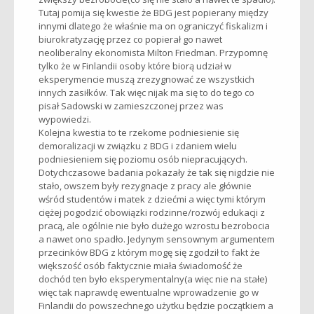
Tutaj pomija się kwestie że BDG jest popierany między
innymi dlatego że właśnie ma on ograniczyć fiskalizm i
biurokratyzację przez co popierał go nawet
neoliberalny ekonomista Milton Friedman. Przypomnę
tylko że w Finlandii osoby które biorą udział w
eksperymencie muszą zrezygnować ze wszystkich
innych zasiłków. Tak więc nijak ma się to do tego co
pisał Sadowski w zamieszczonej przez was
wypowiedzi.
Kolejna kwestia to te rzekome podniesienie się
demoralizacji w związku z BDG i zdaniem wielu
podniesieniem się poziomu osób niepracujących.
Dotychczasowe badania pokazały że tak się nigdzie nie
stało, owszem były rezygnacje z pracy ale głównie
wśród studentów i matek z dziećmi a więc tymi którym
ciężej pogodzić obowiązki rodzinne/rozwój edukacji z
pracą, ale ogólnie nie było dużego wzrostu bezrobocia
a nawet ono spadło. Jedynym sensownym argumentem
przecinków BDG z którym mogę się zgodził to fakt że
większość osób faktycznie miała świadomość że
dochód ten było eksperymentalny(a więc nie na stałe)
więc tak naprawdę ewentualne wprowadzenie go w
Finlandii do powszechnego użytku będzie początkiem a