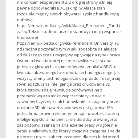
nie końcem eksperymentu. Z drugiej strony istnieją
pewne odpowiedniki BDG jak np. w Alasce stan
rozdziela między swoich obywateli zyski z handlu ropą
naftową(
https://en.wikipedia.org/wiki/Alaska_Permanent_Fund
)
zaś w Teksie studenci uczelni stanowych mają wsparcie
finansowe(
https://en.wikipedia.org/wiki/Permanent_University_Fu
nd
) można poczytać o tym w jaki sposób te działające
od dłuższego czasu inicjatywy wpływają na rynek pracy.
Ostatnia kwestia której nie poruszyliście a jest ona
jednym z głównych argumentów zwolenników BDG to
kwestia tak zwanego bezrobocia technologicznego. Jak
wszyscy wiemy technologia idzie do przodu, rozwija się
również sztuczna inteligencja oraz drukowanie 3D
które zapowiadają rewolucję porównywalną z
przemysłową a ta może wyprzeć nie tylko wiele
zawodów fizycznych jak budowlaniec zastąpiony przez
drukarkę 3D ale nawet zawodów w usługach(w USA
jedna firma prawna eksperymentuje nawet z sztuczną
inteligencją która ma pełnić rolę doradcy prawnego) to
zaś pozbawi szansę na znalezienie pracy w ogóle nie
setek a milionów ludzi którzy chcąc nie chcąc nie znajda
po prostu pracy, zabezpieczaniem dla tych ludzi przed