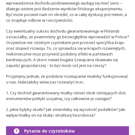
wprowadzenia dochodu podstawowego wydają się mieć sens –
dlatego istotne jest śledzenie wyników fińskiego eksperymentu.
Być może pozwoli nam on określić, co w całej dyskusji jest mitem, a
co znajduje odbicie w rzeczywistości.
Czy ewentualny sukces dochodu gwarantowanego w Finlandii
oznaczałby, że powinniśmy go bezwzględnie wprowadzić w Polsce?
Oczywiście nie. Istotnym czynnikiem jest przecież specyfika kraju
oraz stopień rozwoju. To, co sprawdza się w krajach rozwiniętych,
niekoniecznie musi przynieść podobny efekt w państwach
biedniejszych. A skoro nawet bogata Szwajcaria obawiała się
zapaści gospodarczej – to być może coś jest na rzeczy?
Przyjmijmy jednak, że podobne rozwiązanie miałoby funkcjonować
u nas. Należałoby wówczas rozważyć m.in.:
1. Czy dochód gwarantowany miałby istnieć obok istniejących dziś
instrumentów polityki socjalnej, czy całkowicie je zastąpić?
2. Jakie byłyby skutki? Jak zmieniłaby się wysokość podatków? Jaki
wpływ miałby on na skalę i strukturę bezrobocia?