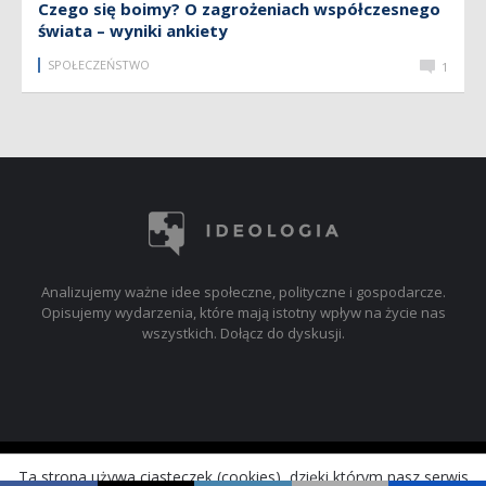
Czego się boimy? O zagrożeniach współczesnego
świata – wyniki ankiety
SPOŁECZEŃSTWO
1
Analizujemy ważne idee społeczne, polityczne i gospodarcze.
Opisujemy wydarzenia, które mają istotny wpływ na życie nas
wszystkich. Dołącz do dyskusji.
© 2017-2019 ideologia.pl
Ta strona używa ciasteczek (cookies), dzięki którym nasz serwis