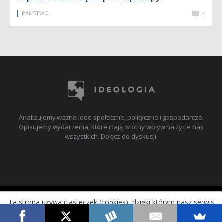
PAŃSTWO
4
Analizujemy ważne idee społeczne, polityczne i gospodarcze.
Opisujemy wydarzenia, które mają istotny wpływ na życie nas
wszystkich. Dołącz do dyskusji.
© 2017-2019 ideologia.pl
Ta strona używa ciasteczek (cookies), dzięki którym nasz serwis
może działać lepiej.
Akceptuj