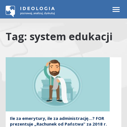
Togg
navi
Tag: system edukacji
Ile za emerytury, ile za administrację…? FOR
prezentuje „Rachunek od Państwa” za 2018 r.