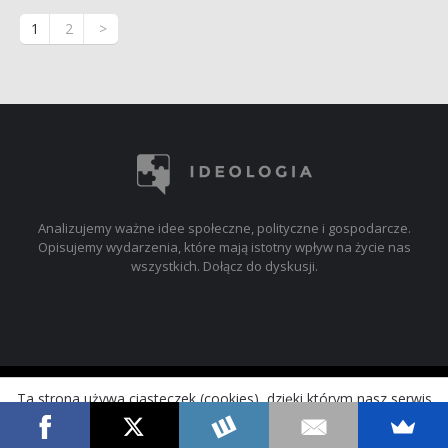
1
2
>
Analizujemy ważne idee społeczne, polityczne i gospodarcze.
Opisujemy wydarzenia, które mają istotny wpływ na życie nas
wszystkich. Dołącz do dyskusji.
© 2017-2019 ideologia.pl
Ta strona używa ciasteczek (cookies), dzięki którym nasz serwis
może działać lepiej.
Akceptuj