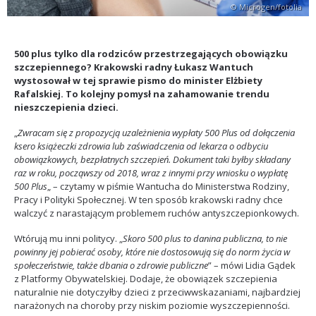
© Microgen/fotolia
500 plus tylko dla rodziców przestrzegających obowiązku
szczepiennego? Krakowski radny Łukasz Wantuch
wystosował w tej sprawie pismo do minister Elżbiety
Rafalskiej. To kolejny pomysł na zahamowanie trendu
nieszczepienia dzieci.
„
Zwracam się z propozycją uzależnienia wypłaty 500 Plus od dołączenia
ksero książeczki zdrowia lub zaświadczenia od lekarza o odbyciu
obowiązkowych, bezpłatnych szczepień. Dokument taki byłby składany
raz w roku, począwszy od 2018, wraz z innymi przy wniosku o wypłatę
500 Plus
„
– czytamy w piśmie Wantucha do Ministerstwa Rodziny,
Pracy i Polityki Społecznej. W ten sposób krakowski radny chce
walczyć z narastającym problemem ruchów antyszczepionkowych.
Wtórują mu inni politycy. „
Skoro 500 plus to danina publiczna, to nie
powinny jej pobierać osoby, które nie dostosowują się do norm życia w
społeczeństwie, także dbania o zdrowie publiczne
” – mówi Lidia Gądek
z Platformy Obywatelskiej. Dodaje, że obowiązek szczepienia
naturalnie nie dotyczyłby dzieci z przeciwwskazaniami, najbardziej
narażonych na choroby przy niskim poziomie wyszczepienności.