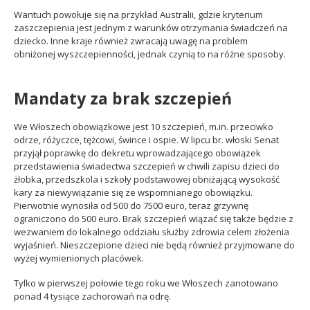
Wantuch powołuje się na przykład Australii, gdzie kryterium
zaszczepienia jest jednym z warunków otrzymania świadczeń na
dziecko. Inne kraje również zwracają uwagę na problem
obniżonej wyszczepienności, jednak czynią to na różne sposoby.
Mandaty za brak szczepień
We Włoszech obowiązkowe jest 10 szczepień, m.in. przeciwko
odrze, różyczce, tężcowi, śwince i ospie. W lipcu br. włoski Senat
przyjął poprawkę do dekretu wprowadzającego obowiązek
przedstawienia świadectwa szczepień w chwili zapisu dzieci do
żłobka, przedszkola i szkoły podstawowej obniżającą wysokość
kary za niewywiązanie się ze wspomnianego obowiązku.
Pierwotnie wynosiła od 500 do 7500 euro, teraz grzywnę
ograniczono do 500 euro. Brak szczepień wiązać się także będzie z
wezwaniem do lokalnego oddziału służby zdrowia celem złożenia
wyjaśnień. Nieszczepione dzieci nie będą również przyjmowane do
wyżej wymienionych placówek.
Tylko w pierwszej połowie tego roku we Włoszech zanotowano
ponad 4 tysiące zachorowań na odrę.