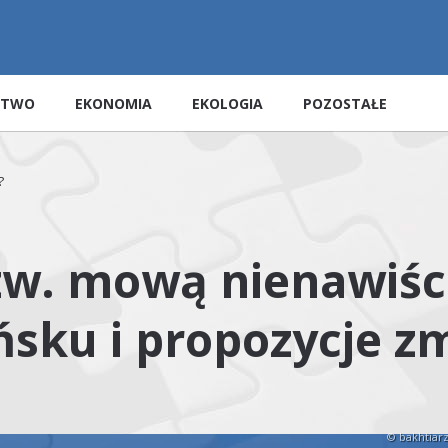
STWO
EKONOMIA
EKOLOGIA
POZOSTAŁE
?
tzw. mową nienawiśc
ńsku i propozycje z
© bakhtiarz