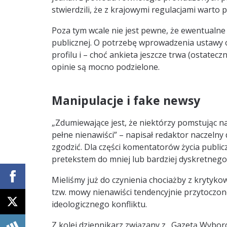
stwierdzili, że z krajowymi regulacjami warto
Poza tym wcale nie jest pewne, że ewentualne
publicznej. O potrzebę wprowadzenia ustawy
profilu i – choć ankieta jeszcze trwa (ostate
opinie są mocno podzielone.
Manipulacje i fake newsy
„Zdumiewające jest, że niektórzy pomstując n
pełne nienawiści” – napisał redaktor naczelny
zgodzić. Dla części komentatorów życia public
pretekstem do mniej lub bardziej dyskretne
Mieliśmy już do czynienia chociażby z kryty
tzw. mowy nienawiści tendencyjnie przytoczono
ideologicznego konfliktu.
Z kolei dziennikarz związany z „Gazetą Wybor