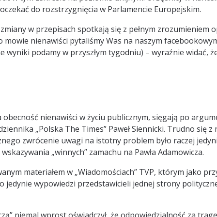
 poczekać do rozstrzygnięcia w Parlamencie Europejskim.
 zmiany w przepisach spotkają się z pełnym zrozumieniem op
 o mowie nienawiści pytaliśmy Was na naszym facebookowy
czne wyniki podamy w przyszłym tygodniu) – wyraźnie widać, 
a obecność nienawiści w życiu publicznym, sięgają po argum
 dziennika „Polska The Times” Paweł Siennicki. Trudno się z 
znego zwrócenie uwagi na istotny problem było raczej jedyn
go wskazywania „winnych” zamachu na Pawła Adamowicza.
kowanym materiałem w „Wiadomościach” TVP, którym jako prz
 jedynie wypowiedzi przedstawicieli jednej strony polityczn
czą” niemal wprost oświadczył, że odpowiedzialność za trage