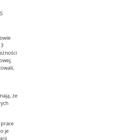
j,
mowie
 3
eżności
owej,
owali,
nają, że
rych
 prace
o je
rii