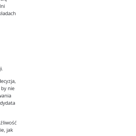
dni
kładach
i.
ecyzja,
 by nie
wania
ndydata
ęźliwość
e, jak