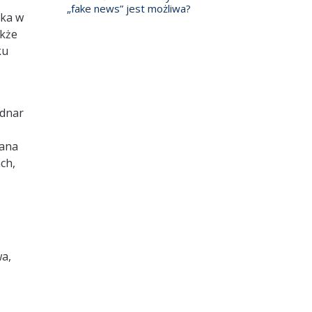
„fake news” jest możliwa?
yka w
akże
ku
odnar
pana
ch,
wa,