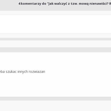
4
komentarzy do "Jak walczyć z tzw. mową nienawiści? R
zeba szukac innych rozwiazan