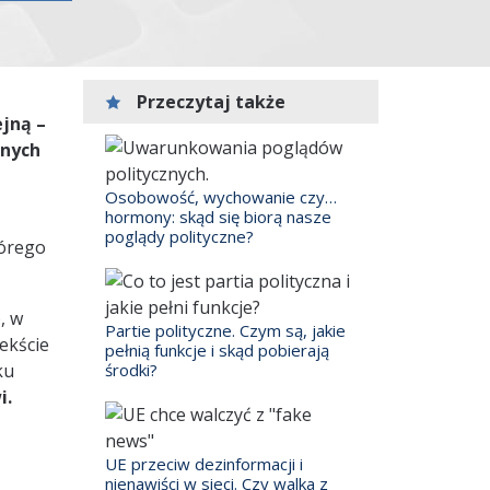
Przeczytaj także
ejną –
lnych
Osobowość, wychowanie czy…
hormony: skąd się biorą nasze
poglądy polityczne?
tórego
, w
Partie polityczne. Czym są, jakie
ekście
pełnią funkcje i skąd pobierają
ku
środki?
i.
UE przeciw dezinformacji i
nienawiści w sieci. Czy walka z