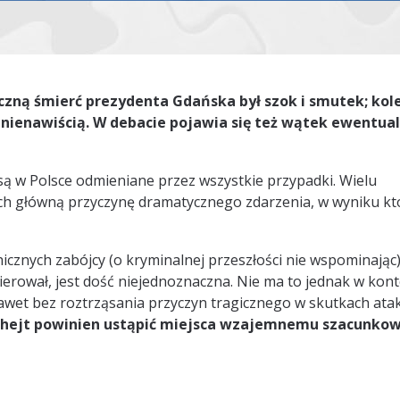
iczną śmierć prezydenta Gdańska był szok i smutek; kol
 nienawiścią. W debacie pojawia się też wątek ewentua
 są w Polsce odmieniane przez wszystkie przypadki. Wielu
ich główną przyczynę dramatycznego zdarzenia, w wyniku k
cznych zabójcy (o kryminalnej przeszłości nie wspominając)
ierował, jest dość niejednoznaczna. Nie ma to jednak w kont
awet bez roztrząsania przyczyn tragicznego w skutkach ata
że hejt powinien ustąpić miejsca wzajemnemu szacunkow