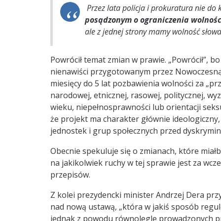
Przez lata policja i prokuratura nie do
posądzonym o ograniczenia wolnośc
ale z jednej strony mamy wolność słowa,
Powrócił temat zmian w prawie. „Powrócił”, b
nienawiści przygotowanym przez Nowoczesną.
miesięcy do 5 lat pozbawienia wolności za „
narodowej, etnicznej, rasowej, politycznej, w
wieku, niepełnosprawności lub orientacji sek
że projekt ma charakter głównie ideologiczny
jednostek i grup społecznych przed dyskrymin
Obecnie spekuluje się o zmianach, które miałb
na jakikolwiek ruchy w tej sprawie jest za wc
przepisów.
Z kolei prezydencki minister Andrzej Dera prz
nad nową ustawą, „która w jakiś sposób regulo
jednak z powodu równolegle prowadzonych pra