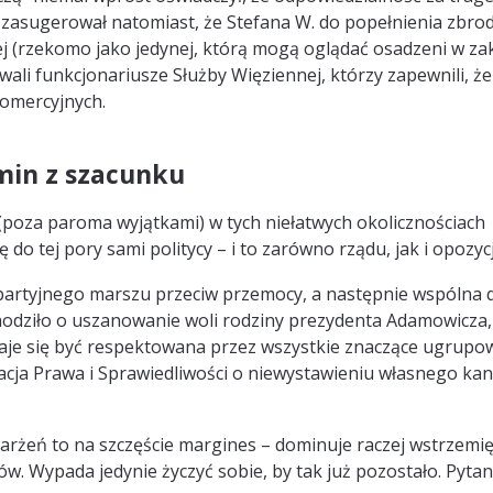
 zasugerował natomiast, że Stefana W. do popełnienia zbro
nej (rzekomo jako jedynej, którą mogą oglądać osadzeni w za
ali funkcjonariusze Służby Więziennej, którzy zapewnili, że
omercyjnych.
amin z szacunku
e (poza paroma wyjątkami) w tych niełatwych okolicznościach
 do tej pory sami politycy – i to zarówno rządu, jak i opozycj
partyjnego marszu przeciw przemocy, a następnie wspólna d
hodziło o uszanowanie woli rodziny prezydenta Adamowicza,
wydaje się być respektowana przez wszystkie znaczące ugrupo
racja Prawa i Sprawiedliwości o niewystawieniu własnego ka
karżeń to na szczęście margines – dominuje raczej wstrzemi
. Wypada jedynie życzyć sobie, by tak już pozostało. Pytani