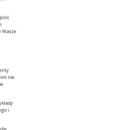
inii
m
że Wasze
enty
nim nie
ie
ykłady
ego i
dię