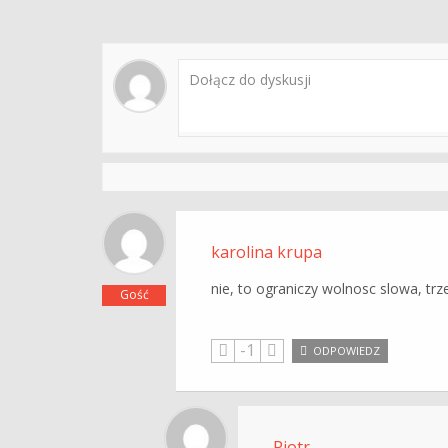
karolina krupa
nie, to ograniczy wolnosc slowa, tr
Gość
-1
ODPOWIEDZ
Piotr