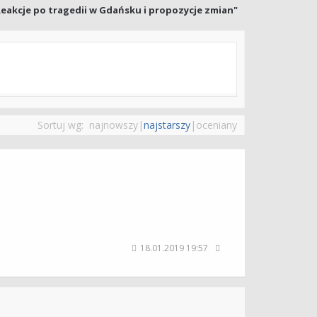
eakcje po tragedii w Gdańsku i propozycje zmian"
Sortuj wg:
najnowszy
|
najstarszy
|
oceniany
18.01.2019 19:57