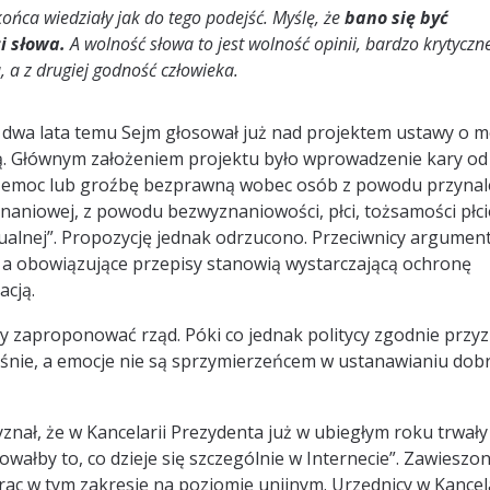
 końca wiedziały jak do tego podejść. Myślę, że
bano się być
i słowa.
A wolność słowa to jest wolność opinii, bardzo krytyczne
 a z drugiej godność człowieka.
o dwa lata temu Sejm głosował już nad projektem ustawy o 
 Głównym założeniem projektu było wprowadzenie kary od
przemoc lub groźbę bezprawną wobec osób z powodu przynal
yznaniowej, z powodu bezwyznaniowości, płci, tożsamości płci
sualnej”. Propozycję jednak odrzucono. Przeciwnicy argument
, a obowiązujące przepisy stanowią wystarczającą ochronę
acją.
y zaproponować rząd. Póki co jednak politycy zgodnie przyz
ześnie, a emocje nie są sprzymierzeńcem w ustanawianiu dob
yznał, że w Kancelarii Prezydenta już w ubiegłym roku trwały
wałby to, co dzieje się szczególnie w Internecie”. Zawieszon
c w tym zakresie na poziomie unijnym. Urzędnicy w Kancela