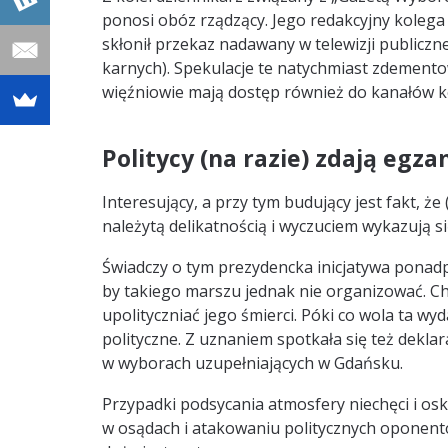
ponosi obóz rządzący. Jego redakcyjny kolega
skłonił przekaz nadawany w telewizji publicz
karnych). Spekulacje te natychmiast zdementow
więźniowie mają dostęp również do kanałów k
Politycy (na razie) zdają egz
Interesujący, a przy tym budujący jest fakt, ż
należytą delikatnością i wyczuciem wykazują się
Świadczy o tym prezydencka inicjatywa ponad
by takiego marszu jednak nie organizować. C
upolityczniać jego śmierci. Póki co wola ta 
polityczne. Z uznaniem spotkała się też dekla
w wyborach uzupełniających w Gdańsku.
Przypadki podsycania atmosfery niechęci i os
w osądach i atakowaniu politycznych oponentów