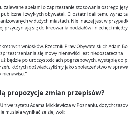
u zalewane apelami o zaprzestanie stosowania ostrego jęz
ubliczne i zwykłych obywateli. Ci ostatni dali temu wyraz t
anizowanych w dużych miastach. Nie inaczej jest w przypad
ej przyczyniają się do kreowania podziałów i niechęci między
konkretnych wniosków. Rzecznik Praw Obywatelskich Adam B
przestrzeniania się mowy nienawiści jest niedostateczna
 już będzie po uroczystościach pogrzebowych, wystąpię do 
rzeń, których doświadczyliśmy jako społeczeństwo w sprawa
 nienawiści.”
dą propozycje zmian przepisów?
z Uniwersytetu Adama Mickiewicza w Poznaniu, dotychczaso
 musiała wynikać ze złej woli: