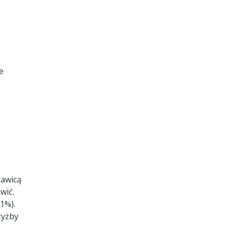
e
rawicą
wić.
1%).
zyżby