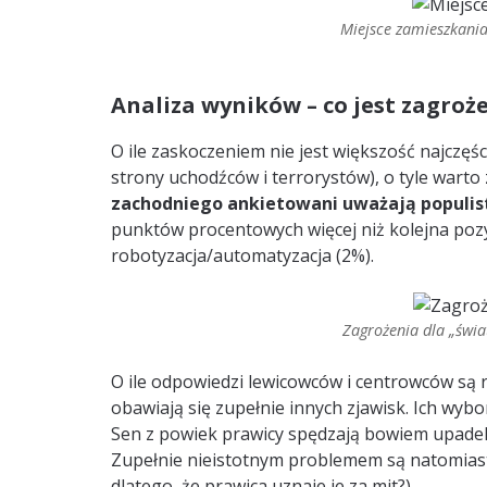
Miejsce zamieszkani
Analiza wyników – co jest zagro
O ile zaskoczeniem nie jest większość najczę
strony uchodźców i terrorystów), o tyle warto
zachodniego ankietowani uważają populi
punktów procentowych więcej niż kolejna pozyc
robotyzacja/automatyzacja (2%).
Zagrożenia dla „świa
O ile odpowiedzi lewicowców i centrowców są re
obawiają się zupełnie innych zjawisk. Ich wyb
Sen z powiek prawicy spędzają bowiem upadek 
Zupełnie nieistotnym problemem są natomiast r
dlatego, że prawica uznaje je za mit?).