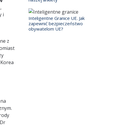
ów
,
 i
Inteligentne Granice UE. Jak
zapewnić bezpieczeństwo
obywatelom UE?
ne z
tomiast
ży
 Korea
bna
cznym.
arody
 Dr