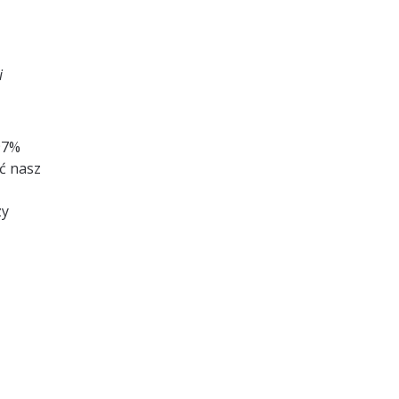
i
97%
ć nasz
zy