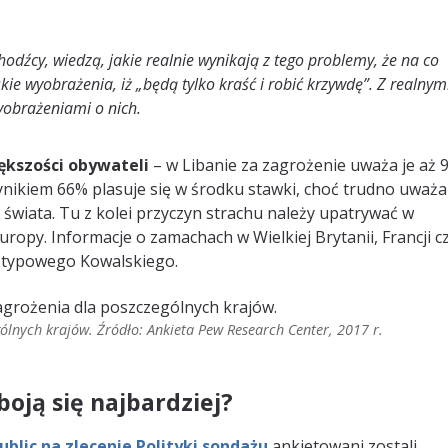
hodźcy, wiedzą, jakie realnie wynikają z tego problemy, że na co
skie wyobrażenia, iż „będą tylko kraść i robić krzywdę”. Z realnym
yobrażeniami o nich.
ększości obywateli
– w Libanie za zagrożenie uważa je aż 
wynikiem 66% plasuje się w środku stawki, choć trudno uważa
e świata. Tu z kolei przyczyn strachu należy upatrywać w
ropy. Informacje o zamachach w Wielkiej Brytanii, Francji c
a typowego Kowalskiego.
ólnych krajów. Źródło: Ankieta Pew Research Center, 2017 r.
boją się najbardziej?
ublic na zlecenie Polityki sondażu
ankietowani zostali