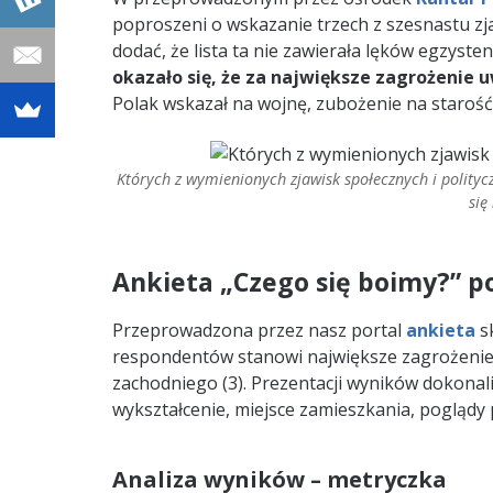
poproszeni o wskazanie trzech z szesnastu zj
dodać, że lista ta nie zawierała lęków egzyste
okazało się, że za największe zagrożeni
Polak wskazał na wojnę, zubożenie na starość 
Których z wymienionych zjawisk społecznych i polityc
się
Ankieta „Czego się boimy?” po
Przeprowadzona przez nasz portal
ankieta
sk
respondentów stanowi największe zagrożenie dl
zachodniego (3). Prezentacji wyników dokonal
wykształcenie, miejsce zamieszkania, poglądy p
Analiza wyników – metryczka