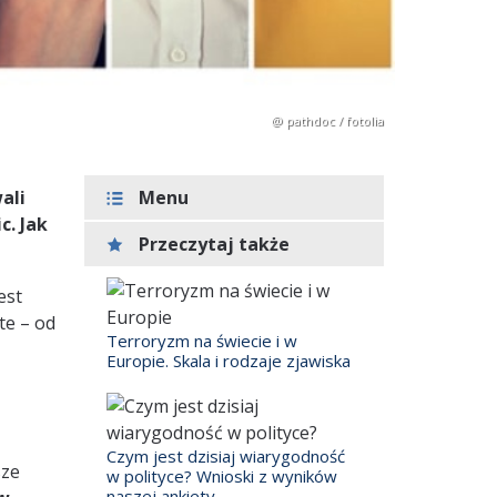
@ pathdoc / fotolia
ali
Menu
c. Jak
Przeczytaj także
est
te – od
Terroryzm na świecie i w
Europie. Skala i rodzaje zjawiska
Czym jest dzisiaj wiarygodność
sze
w polityce? Wnioski z wyników
naszej ankiety