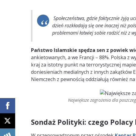
Społeczeństwa, gdzie faktycznie żyją uc
dzień rozkładają się one inaczej niż pol
problemami łatwiej sobie radzić niż z w
Państwo Islamskie spędza sen z powiek wi
ankietowanych, a we Francji – 88%. Polska z 
kraj za istotny punkt na terrorystycznej mapi
doniesieniach medialnych z innych zakątków Eu
Niemczech z pewnością oddziałują również n
Największe zagrożenia dla poszczeg
Sondaż Polityki: czego Polacy 
W przeprowadzonym przez ośrodek
Kantar P