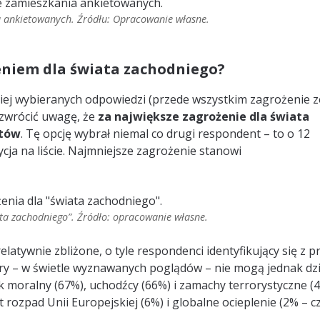
a ankietowanych. Źródłu: Opracowanie własne.
żeniem dla świata zachodniego?
ściej wybieranych odpowiedzi (przede wszystkim zagrożenie z
 zwrócić uwagę, że
za największe zagrożenie dla świata
stów
. Tę opcję wybrał niemal co drugi respondent – to o 12
ja na liście. Najmniejsze zagrożenie stanowi
ta zachodniego”. Źródło: opracowanie własne.
latywnie zbliżone, o tyle respondenci identyfikujący się z p
ory – w świetle wyznawanych poglądów – nie mogą jednak dzi
moralny (67%), uchodźcy (66%) i zamachy terrorystyczne (4
ozpad Unii Europejskiej (6%) i globalne ocieplenie (2% – c