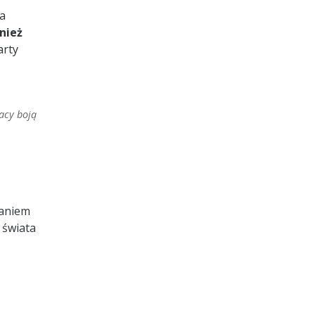
ba
nież
arty
lacy boją
daniem
 świata