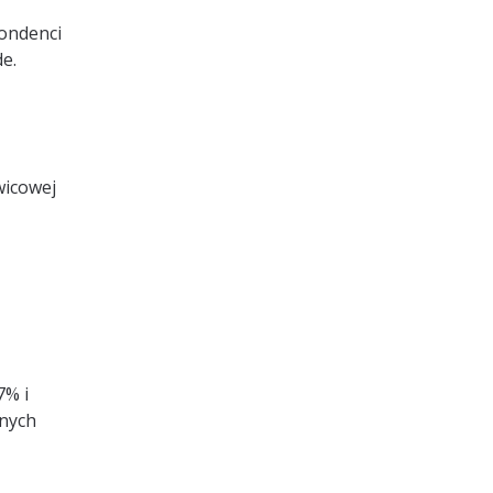
pondenci
e.
wicowej
7% i
anych