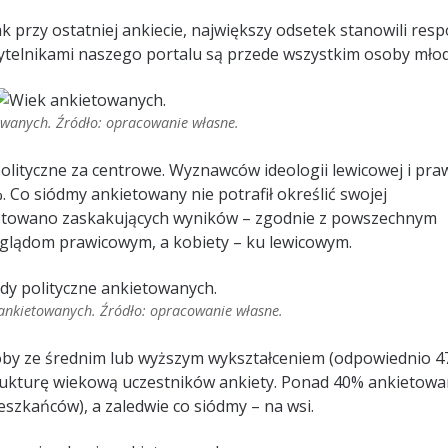
k przy ostatniej ankiecie, największy odsetek stanowili res
czytelnikami naszego portalu są przede wszystkim osoby młod
owanych. Źródło: opracowanie własne.
lityczne za centrowe. Wyznawców ideologii lewicowej i pra
. Co siódmy ankietowany nie potrafił określić swojej
dnotowano zaskakujących wyników – zgodnie z powszechnym
oglądom prawicowym, a kobiety – ku lewicowym.
 ankietowanych. Źródło: opracowanie własne.
y ze średnim lub wyższym wykształceniem (odpowiednio 4
trukturę wiekową uczestników ankiety. Ponad 40% ankietow
szkańców), a zaledwie co siódmy – na wsi.