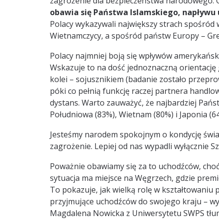
zagrożenie dla bezpieczeństwa narodowego. O
obawia się Państwa Islamskiego, napływu
Polacy wykazywali największy strach spośród w
Wietnamczycy, a spośród państw Europy – Gre
Polacy najmniej boją się wpływów amerykański
Wskazuje to na dość jednoznaczną orientację 
kolei – sojusznikiem (badanie zostało przep
póki co pełnią funkcję raczej partnera hand
dystans. Warto zauważyć, że najbardziej Pańs
Południowa (83%), Wietnam (80%) i Japonia (6
Jesteśmy narodem spokojnym o kondycję świat
zagrożenie. Lepiej od nas wypadli wyłącznie S
Poważnie obawiamy się za to uchodźców, choć 
sytuacja ma miejsce na Węgrzech, gdzie prem
To pokazuje, jak wielką rolę w kształtowaniu p
przyjmujące uchodźców do swojego kraju – wy
Magdalena Nowicka z Uniwersytetu SWPS tłum