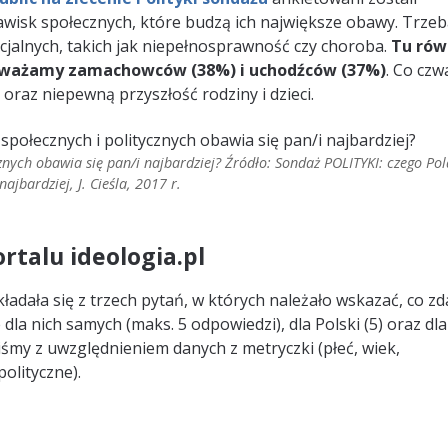
awisk społecznych, które budzą ich największe obawy. Trze
ncjalnych, takich jak niepełnosprawność czy choroba.
Tu rów
e uważamy zamachowców (38%) i uchodźców (37%)
. Co czw
oraz niepewną przyszłość rodziny i dzieci.
znych obawia się pan/i najbardziej? Źródło: Sondaż POLITYKI: czego Po
 najbardziej, J. Cieśla, 2017 r.
rtalu ideologia.pl
ładała się z trzech pytań, w których należało wskazać, co z
a nich samych (maks. 5 odpowiedzi), dla Polski (5) oraz dla
iśmy z uwzględnieniem danych z metryczki (płeć, wiek,
olityczne).