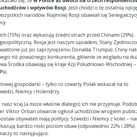
kazało się, że
w Polsce aż dwóch na trzech respondent
 uchodźców i wpływów Rosji
. Jeśli chodzi o tę ostatnią opcję
szystkich narodów. Najmniej Rosji obawiali się Senegalczycy
cy.
ch (15%) oraz wykazują średni strach przed Chinami (29%).
geopolityczną. Rosja jest naszym sąsiadem, Stany Zjednoczo
rowadzone już po zaprzysiężeniu Donalda Trumpa). Chiny na
lowego niż poważnego konkurenta, głównie ze względu na du
twa Środka obawiają się kraje Azji Południowo-Wschodniej –
4%).
owej gospodarki – tylko co czwarty Polak wskazał na to
zwedzi, Niemcy i Holendrzy.
nasz kraj (a może właśnie dlatego) ich nie przyjmuje. Podo
ier Viktor Orban otwarcie ogłosił uchodźców wrogiem publi
ostaw obywateli mają politycy. Szwedzi i Niemcy z kolei – n
kazują bardzo niski poziom obaw (odpowiednio 22% i 28%).
aczy to następująco: