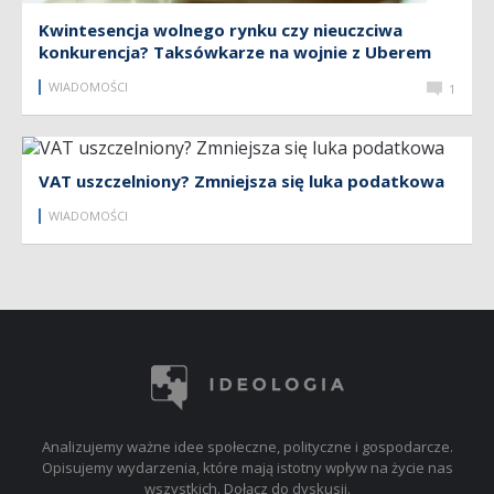
Kwintesencja wolnego rynku czy nieuczciwa
konkurencja? Taksówkarze na wojnie z Uberem
WIADOMOŚCI
1
VAT uszczelniony? Zmniejsza się luka podatkowa
WIADOMOŚCI
Analizujemy ważne idee społeczne, polityczne i gospodarcze.
Opisujemy wydarzenia, które mają istotny wpływ na życie nas
wszystkich. Dołącz do dyskusji.