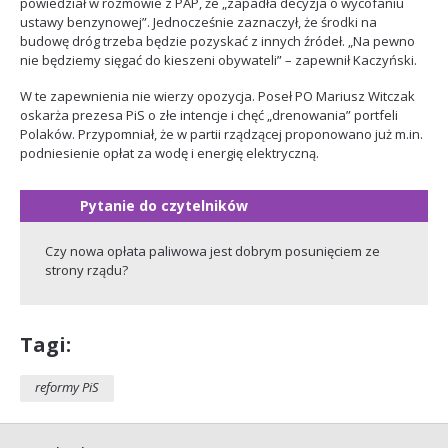
powiedział w rozmowie z PAP, że „zapadła decyzja o wycofaniu
ustawy benzynowej”. Jednocześnie zaznaczył, że środki na
budowę dróg trzeba będzie pozyskać z innych źródeł. „Na pewno
nie będziemy sięgać do kieszeni obywateli” – zapewnił Kaczyński.
W te zapewnienia nie wierzy opozycja. Poseł PO Mariusz Witczak
oskarża prezesa PiS o złe intencje i chęć „drenowania” portfeli
Polaków. Przypomniał, że w partii rządzącej proponowano już m.in.
podniesienie opłat za wodę i energię elektryczną.
Czy nowa opłata paliwowa jest dobrym posunięciem ze
strony rządu?
Tagi:
reformy PiS