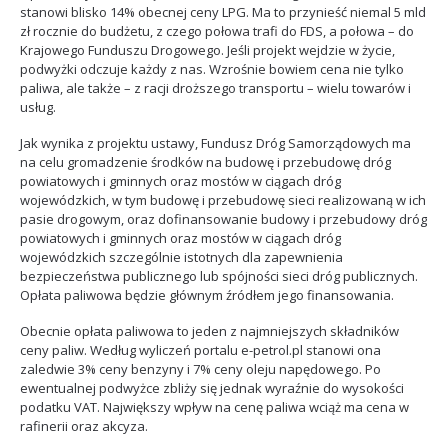
stanowi blisko 14% obecnej ceny LPG. Ma to przynieść niemal 5 mld
zł rocznie do budżetu, z czego połowa trafi do FDS, a połowa – do
Krajowego Funduszu Drogowego. Jeśli projekt wejdzie w życie,
podwyżki odczuje każdy z nas. Wzrośnie bowiem cena nie tylko
paliwa, ale także – z racji droższego transportu – wielu towarów i
usług.
Jak wynika z projektu ustawy, Fundusz Dróg Samorządowych ma
na celu gromadzenie środków na budowę i przebudowę dróg
powiatowych i gminnych oraz mostów w ciągach dróg
wojewódzkich, w tym budowę i przebudowę sieci realizowaną w ich
pasie drogowym, oraz dofinansowanie budowy i przebudowy dróg
powiatowych i gminnych oraz mostów w ciągach dróg
wojewódzkich szczególnie istotnych dla zapewnienia
bezpieczeństwa publicznego lub spójności sieci dróg publicznych.
Opłata paliwowa będzie głównym źródłem jego finansowania.
Obecnie opłata paliwowa to jeden z najmniejszych składników
ceny paliw. Według wyliczeń portalu e-petrol.pl stanowi ona
zaledwie 3% ceny benzyny i 7% ceny oleju napędowego. Po
ewentualnej podwyżce zbliży się jednak wyraźnie do wysokości
podatku VAT. Największy wpływ na cenę paliwa wciąż ma cena w
rafinerii oraz akcyza.