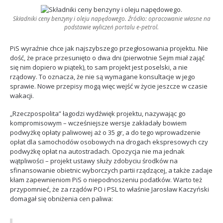
Składniki ceny benzyny i oleju napędowego. Źródło: opracowanie własne na
podstawie wyliczeń portalu e-petrol.
PiS wyraźnie chce jak najszybszego przegłosowania projektu. Nie
dość, że prace przesunięto o dwa dni (pierwotnie Sejm miał zająć
się nim dopiero w piątek), to sam projekt jest poselski, a nie
rządowy. To oznacza, że nie są wymagane konsultacje w jego
sprawie. Nowe przepisy mogą więc wejść w życie jeszcze w czasie
wakacji.
„Rzeczpospolita” łagodzi wydźwięk projektu, nazywając go
kompromisowym – wcześniejsze wersje zakładały bowiem
podwyżkę opłaty paliwowej aż o 35 gr, a do tego wprowadzenie
opłat dla samochodów osobowych na drogach ekspresowych czy
podwyżkę opłat na autostradach. Opozycja nie ma jednak
wątpliwości – projekt ustawy służy zdobyciu środków na
sfinansowanie obietnic wyborczych partii rządzącej, a także zadaje
kłam zapewnieniom PiS o niepodnoszeniu podatków. Warto też
przypomnieć, że za rządów PO i PSL to właśnie Jarosław Kaczyński
domagał się obniżenia cen paliwa: