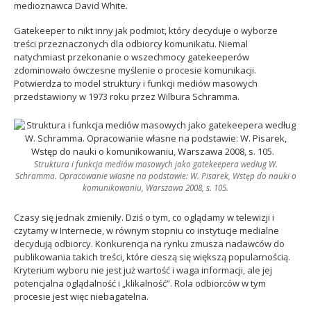
medioznawca David White.
Gatekeeper to nikt inny jak podmiot, który decyduje o wyborze
treści przeznaczonych dla odbiorcy komunikatu. Niemal
natychmiast przekonanie o wszechmocy gatekeeperów
zdominowało ówczesne myślenie o procesie komunikacji.
Potwierdza to model struktury i funkcji mediów masowych
przedstawiony w 1973 roku przez Wilbura Schramma.
Struktura i funkcja mediów masowych jako gatekeepera według W.
Schramma. Opracowanie własne na podstawie: W. Pisarek, Wstęp do nauki o
komunikowaniu, Warszawa 2008, s. 105.
Czasy się jednak zmieniły. Dziś o tym, co oglądamy w telewizji i
czytamy w Internecie, w równym stopniu co instytucje medialne
decydują odbiorcy. Konkurencja na rynku zmusza nadawców do
publikowania takich treści, które cieszą się większą popularnością.
Kryterium wyboru nie jest już wartość i waga informacji, ale jej
potencjalna oglądalność i „klikalność”. Rola odbiorców w tym
procesie jest więc niebagatelna.