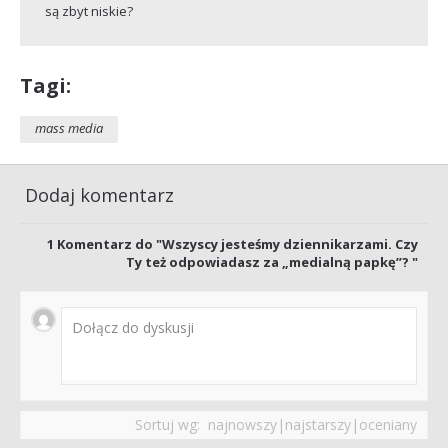
są zbyt niskie?
Tagi:
mass media
Dodaj komentarz
1
Komentarz do "Wszyscy jesteśmy dziennikarzami. Czy
Ty też odpowiadasz za „medialną papkę”? "
Sortuj wg:
najnowszy
|
najstarszy
|
oceniany