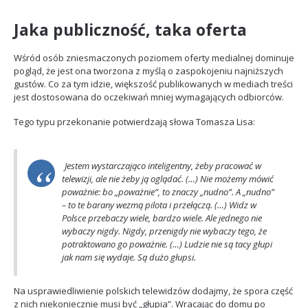
Jaka publiczność, taka oferta
Wśród osób zniesmaczonych poziomem oferty medialnej dominuje
pogląd, że jest ona tworzona z myślą o zaspokojeniu najniższych
gustów. Co za tym idzie, większość publikowanych w mediach treści
jest dostosowana do oczekiwań mniej wymagających odbiorców.
Tego typu przekonanie potwierdzają słowa Tomasza Lisa:
Jestem wystarczająco inteligentny, żeby pracować w
telewizji, ale nie żeby ją oglądać. (…) Nie możemy mówić
poważnie: bo „poważnie”, to znaczy „nudno”. A „nudno”
– to te barany wezmą pilota i przełączą. (…) Widz w
Polsce przebaczy wiele, bardzo wiele. Ale jednego nie
wybaczy nigdy. Nigdy, przenigdy nie wybaczy tego, że
potraktowano go poważnie. (…) Ludzie nie są tacy głupi
jak nam się wydaje. Są dużo głupsi.
Na usprawiedliwienie polskich telewidzów dodajmy, że spora część
z nich niekoniecznie musi być „głupia”. Wracając do domu po