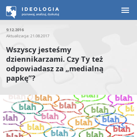
Togg
navi
9.12.2016
Aktualizacja: 21.08.2017
Wszyscy jesteśmy
dziennikarzami. Czy Ty też
odpowiadasz za „medialną
papkę”?