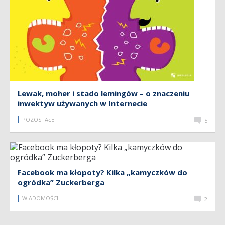
Lewak, moher i stado lemingów – o znaczeniu
inwektyw używanych w Internecie
POZOSTAŁE
5
Facebook ma kłopoty? Kilka „kamyczków do
ogródka” Zuckerberga
WIADOMOŚCI
2