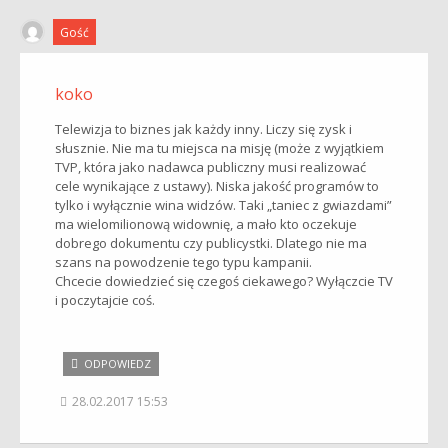
Gość
koko
Telewizja to biznes jak każdy inny. Liczy się zysk i
słusznie. Nie ma tu miejsca na misję (może z wyjątkiem
TVP, która jako nadawca publiczny musi realizować
cele wynikające z ustawy). Niska jakość programów to
tylko i wyłącznie wina widzów. Taki „taniec z gwiazdami”
ma wielomilionową widownię, a mało kto oczekuje
dobrego dokumentu czy publicystki. Dlatego nie ma
szans na powodzenie tego typu kampanii.
Chcecie dowiedzieć się czegoś ciekawego? Wyłączcie TV
i poczytajcie coś.
ODPOWIEDZ
28.02.2017 15:53