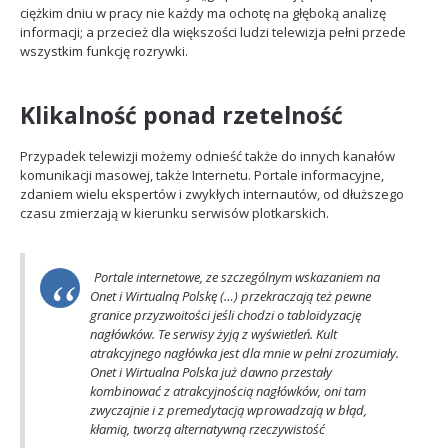
ciężkim dniu w pracy nie każdy ma ochotę na głęboką analizę
informacji; a przecież dla większości ludzi telewizja pełni przede
wszystkim funkcję rozrywki.
Klikalność
ponad
rzetelność
Przypadek telewizji możemy odnieść także do innych kanałów
komunikacji masowej, także Internetu. Portale informacyjne,
zdaniem wielu ekspertów i zwykłych internautów, od dłuższego
czasu zmierzają w kierunku serwisów plotkarskich.
Portale internetowe, ze szczególnym wskazaniem na
Onet i Wirtualną Polskę (…) przekraczają też pewne
granice przyzwoitości jeśli chodzi o tabloidyzację
nagłówków. Te serwisy żyją z wyświetleń. Kult
atrakcyjnego nagłówka jest dla mnie w pełni zrozumiały.
Onet i Wirtualna Polska już dawno przestały
kombinować z atrakcyjnością nagłówków, oni tam
zwyczajnie i z premedytacją wprowadzają w błąd,
kłamią, tworzą alternatywną rzeczywistość