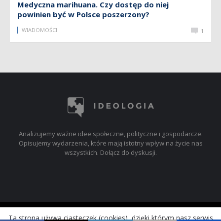
Medyczna marihuana. Czy dostęp do niej
powinien być w Polsce poszerzony?
WIADOMOŚCI
1
Analizujemy ważne idee społeczne, polityczne i gospodarcze.
Opisujemy wydarzenia, które mają istotny wpływ na życie nas
wszystkich. Dołącz do dyskusji.
© 2017-2019 ideologia.pl
Ta strona używa ciasteczek (cookies), dzięki którym nasz serwis