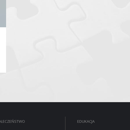
OŁECZEŃSTWO
EDUKACJA